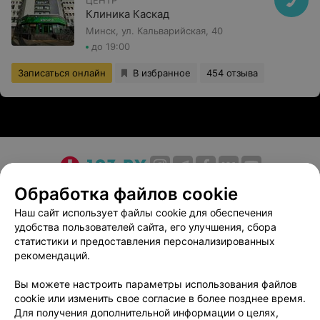
ЦЕНТР
Клиника Каскад
Минск, ул. Кальварийская, 40
до 19:00
Записаться онлайн
В избранное
454 отзыва
О проекте
Новости проекта
Размещение рекламы
Обработка файлов cookie
Медицинский маркетинг
Публичный договор
Наш сайт использует файлы cookie для обеспечения
удобства пользователей сайта, его улучшения, сбора
Пользовательское соглашение
Способы оплаты
статистики и предоставления персонализированных
Вакансии
Партнеры
рекомендаций.
Написать руководителю 103.by
Вы можете настроить параметры использования файлов
Написать в поддержку
cookie или изменить свое согласие в более позднее время.
Персональные настройки cookie
Для получения дополнительной информации о целях,